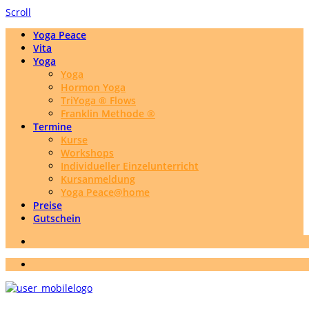
Scroll
Yoga Peace
Vita
Yoga
Yoga
Hormon Yoga
TriYoga ® Flows
Franklin Methode ®
Termine
Kurse
Workshops
Individueller Einzelunterricht
Kursanmeldung
Yoga Peace@home
Preise
Gutschein