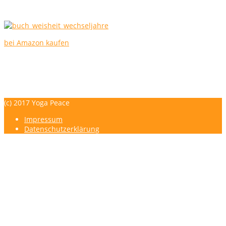
bei Amazon kaufen
YOGA PEACE - Maike Strunk - YOGA - TriYoga® Flows - Franklin-M
Impressum
Datenschutzerklärung
(c) 2017 Yoga Peace
Impressum
Datenschutzerklärung