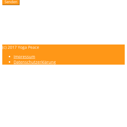
Senden
YOGA PEACE - Maike Strunk - YOGA - TriYoga® Flows - Franklin-M
Impressum
Datenschutzerklärung
(c) 2017 Yoga Peace
Impressum
Datenschutzerklärung