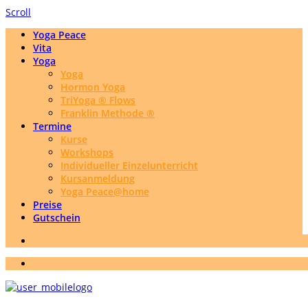
Scroll
Yoga Peace
Vita
Yoga
Yoga
Hormon Yoga
TriYoga ® Flows
Franklin Methode ®
Termine
Kurse
Workshops
Individueller Einzelunterricht
Kursanmeldung
Yoga Peace@home
Preise
Gutschein