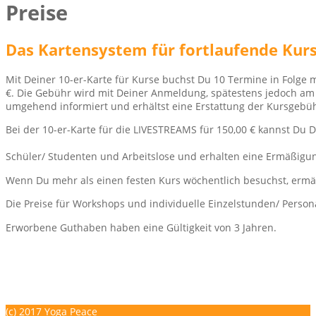
Preise
Das Kartensystem für fortlaufende Kur
Mit Deiner 10-er-Karte für Kurse buchst Du 10 Termine in Folge 
€. Die Gebühr wird mit Deiner Anmeldung, spätestens jedoch am ers
umgehend informiert und erhältst eine Erstattung der Kursgebüh
Bei der 10-er-Karte für die LIVESTREAMS für 150,00 € kannst Du 
Schüler/ Studenten und Arbeitslose und erhalten eine Ermäßigu
Wenn Du mehr als einen festen Kurs wöchentlich besuchst, ermäßi
Die Preise für Workshops und individuelle Einzelstunden/ Person
Erworbene Guthaben haben eine Gültigkeit von 3 Jahren.
YOGA PEACE - Maike Strunk - YOGA - TriYoga® Flows - Franklin-M
Impressum
Datenschutzerklärung
(c) 2017 Yoga Peace