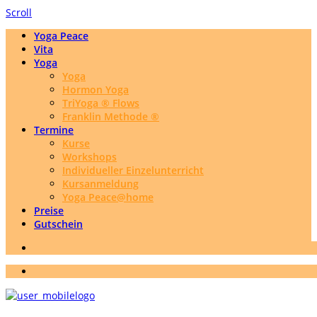
Scroll
Yoga Peace
Vita
Yoga
Yoga
Hormon Yoga
TriYoga ® Flows
Franklin Methode ®
Termine
Kurse
Workshops
Individueller Einzelunterricht
Kursanmeldung
Yoga Peace@home
Preise
Gutschein