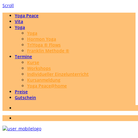
Scroll
Yoga Peace
Vita
Yoga
Yoga
Hormon Yoga
TriYoga ® Flows
Franklin Methode ®
Termine
Kurse
Workshops
Individueller Einzelunterricht
Kursanmeldung
Yoga Peace@home
Preise
Gutschein