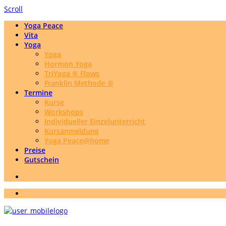
Scroll
Yoga Peace
Vita
Yoga
Yoga
Hormon Yoga
TriYoga ® Flows
Franklin Methode ®
Termine
Kurse
Workshops
Individueller Einzelunterricht
Kursanmeldung
Yoga Peace@home
Preise
Gutschein