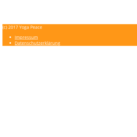
YOGA PEACE - Maike Strunk - YOGA - TriYoga® Flows - Franklin-M
Impressum
Datenschutzerklärung
(c) 2017 Yoga Peace
Impressum
Datenschutzerklärung